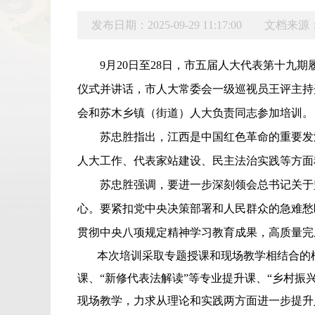
发布日期：2025-09-29 11:17:00
文档来源
9
月
20
日至
28
日‌，市五届人大代表第十九
仪式并讲话，市人大常委会一级巡视员王评主持
会和苏木乡镇（街道）人大负责同志参加培训。
苏忠胜指出，江西是中国红色革命的重要发
人大工作、代表家站建设、民主法治实践等方面
苏忠胜强调，要
进一步
深刻领会总书记关于
心。要紧扣党中央决策部署和人民群众的急难愁
贯彻中央八项规定精神学习教育成果，高质量完
本次培训采取专题授课和现场教学相结合的模
课、“新修代表法解读”等专业提升课、“乡村振
现场教学，力求从理论和实践两方面进一步提升