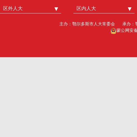
区外人大
中国人大
区内人大
内蒙古人大
北京市人大
呼和浩特市人大
主办：鄂尔多斯市人大常委会
承办：
广州市人大
包头人大
蒙公网安备15
深圳市人大
乌海人大
杭州市人大
赤峰人大
洛阳市人大
呼伦贝尔人大
巴彦淖尔市人大
乌兰察布市人大
兴安盟人大工委