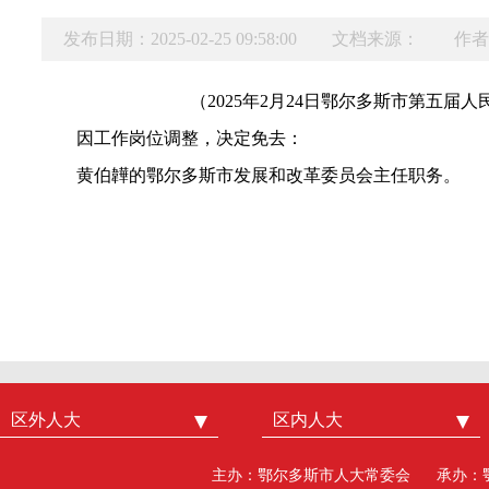
发布日期：2025-02-25 09:58:00
文档来源：
作者
（2025年2月24日鄂尔多斯市第五届
因工作岗位调整，决定免去：
黄伯韡的鄂尔多斯市发展和改革委员会主任职务。
区外人大
中国人大
区内人大
内蒙古人大
北京市人大
呼和浩特市人大
主办：鄂尔多斯市人大常委会
承办：
广州市人大
包头人大