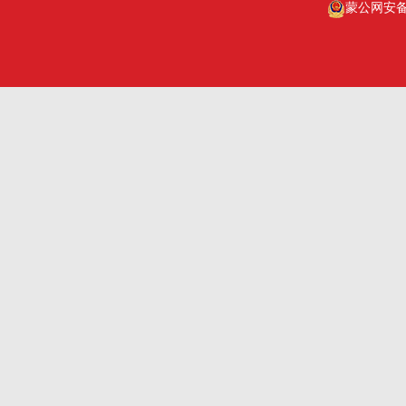
蒙公网安备15
深圳市人大
乌海人大
杭州市人大
赤峰人大
洛阳市人大
呼伦贝尔人大
巴彦淖尔市人大
乌兰察布市人大
兴安盟人大工委