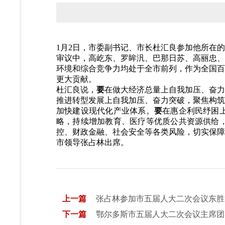
1月2日，市委副书记、市长杜汇良参加他所在
审议中，高屹东、罗眸汎、巴那日苏、高丽忠、
环境和综合竞争力均处于全市前列，作为全国百
更大贡献。
杜汇良说，
要
在做大经济总量上自我加压、奋力
推进转型发展上自我加压、奋力突破，聚焦构筑
加快建设现代化产业体系。
要
在惠企利民纾困
略，持续增加教育、医疗等优质公共资源供给
控、财政金融、社会安全等各类风险，切实保障
市领导张占林出席。
上一篇
张占林参加市五届人大二次会议东胜
下一篇
鄂尔多斯市五届人大二次会议主席团