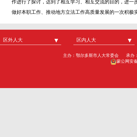
作进行了探讨，达到了相互学习、相互交流的目的，进一
做好本职工作、推动地方立法工作高质量发展的一次积极
区外人大
中国人大
区内人大
内蒙古人大
北京市人大
呼和浩特市人大
主办：鄂尔多斯市人大常委会
承办
广州市人大
包头人大
蒙公网安备15
深圳市人大
乌海人大
杭州市人大
赤峰人大
洛阳市人大
呼伦贝尔人大
巴彦淖尔市人大
乌兰察布市人大
兴安盟人大工委