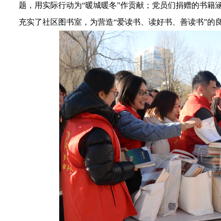
题，用实际行动为“暖城暖冬”作贡献；党员们
捐赠
的
书籍
充实了社区图书室，
为
营造“爱读书、读好书、善读书”的