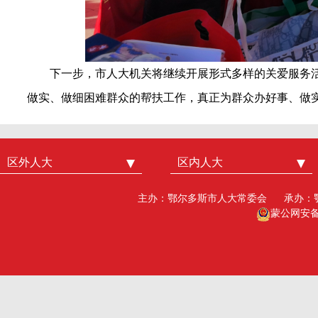
下一步，市人大机关将继续开展形式多样的关爱服务
做实、做细困难群众的帮扶工作，真正为群众办好事、做实
区外人大
中国人大
区内人大
内蒙古人大
北京市人大
呼和浩特市人大
主办：鄂尔多斯市人大常委会
承办：
广州市人大
包头人大
蒙公网安备15
深圳市人大
乌海人大
杭州市人大
赤峰人大
洛阳市人大
呼伦贝尔人大
巴彦淖尔市人大
乌兰察布市人大
兴安盟人大工委