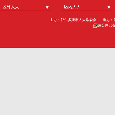
区外人大
中国人大
区内人大
内蒙古人大
北京市人大
呼和浩特市人大
主办：鄂尔多斯市人大常委会
承办：
广州市人大
包头人大
蒙公网安备15
深圳市人大
乌海人大
杭州市人大
赤峰人大
洛阳市人大
呼伦贝尔人大
巴彦淖尔市人大
乌兰察布市人大
兴安盟人大工委