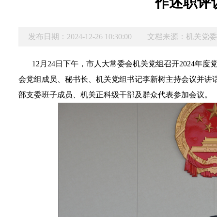
作述职评
发布日期：2024-12-26 10:30:00
文档来源：机关党
1
2
月
24
日下午，市人大常委会机关
党组
召开202
4
年度
会党组成员、秘书长、机关党组书记李新树主持会议并讲
部支委班子成员
、机关正科级干部及群众代表
参加会议。