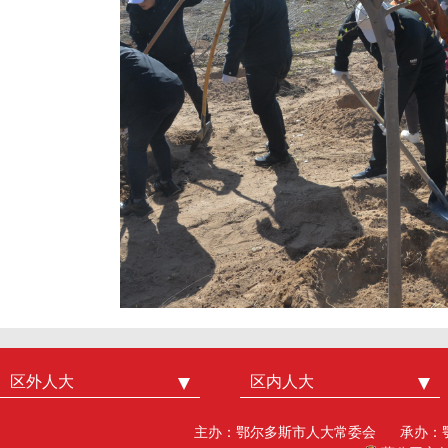
区外人大
中国人大
区内人大
内蒙古人大
北京市人大
呼和浩特市人大
主办：鄂尔多斯市人大常委会
承办：
广州市人大
包头人大