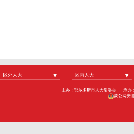
区外人大
中国人大
区内人大
内蒙古人大
北京市人大
呼和浩特市人大
主办：鄂尔多斯市人大常委会
承办
广州市人大
包头人大
蒙公网安备15
深圳市人大
乌海人大
杭州市人大
赤峰人大
洛阳市人大
呼伦贝尔人大
巴彦淖尔市人大
乌兰察布市人大