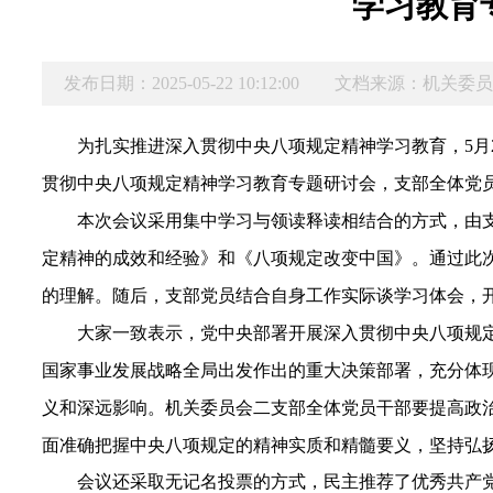
学习教育
发布日期：2025-05-22 10:12:00
文档来源：机关委
为扎实推进深入贯彻中央八项规定精神学习教育，5月2
贯彻中央八项规定精神学习教育专题研讨会，
支部全体党
本次会议采用集中学习与领读释读相结合的方式，由
定精神的成效和经验》
和《八项规定改变中国》
。通过此
的理解。
随后，支部党员结合自身工作实际谈学习体会，
大家一致表示，党中央部署开展深入贯彻中央八项规
国家事业发展战略全局出发作出的重大决策部署，充分体
义和深远影响
。
机关委员会二支部
全体党员干部要提高政
面准确把握中央八项规定的精神实质和精髓要义，坚持弘
会议还
采取无记名投票的方式，民主推荐了优秀共产