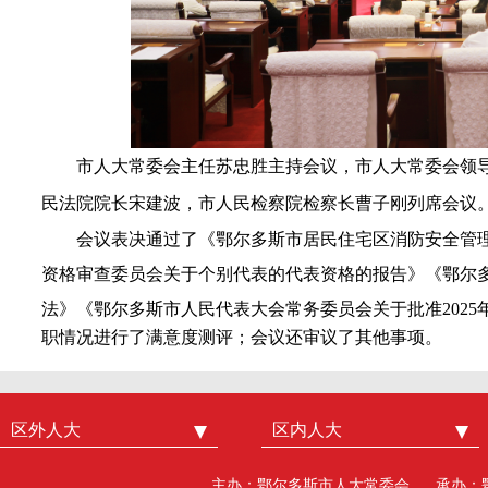
市人大常委会主任苏忠胜主持会议，市人大常委会领
民法院院长宋建波，市人民检察院检察长曹子刚列席会议
会议表决通过了《鄂尔多斯市居民住宅区消防安全管理
资格审查委员会关于个别代表的代表资格的报告》《鄂尔
法》《
鄂尔多斯市人民代表大会常务委员会关于批准2025
职情况进行了满意度测评；会议还审议了其他事项。
区外人大
中国人大
区内人大
内蒙古人大
北京市人大
呼和浩特市人大
主办：鄂尔多斯市人大常委会
承办：