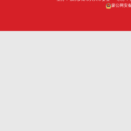
广州市人大
包头人大
蒙公网安备15
深圳市人大
乌海人大
杭州市人大
赤峰人大
洛阳市人大
呼伦贝尔人大
巴彦淖尔市人大
乌兰察布市人大
兴安盟人大工委