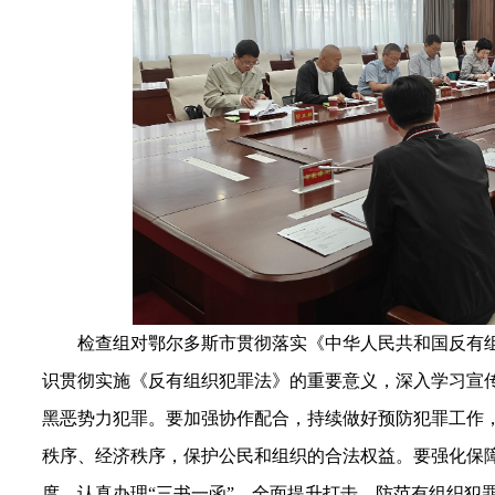
检查组对鄂尔多斯市贯彻落实《
中华人民共和国
反有
识贯彻实施《反有组织犯罪法》的重要意义，深入学习宣
黑恶势力犯罪
。要
加强协作配合，持续做好预防犯罪工作
秩序、经济秩序，保护公民和组织的合法权益。要强化保
度，
认真办理“三书一函”，
全面提升打击、防范有组织犯