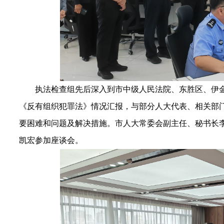
执法检查组先后深入
到市中级人民法院、东胜区、伊
《反有组织犯罪法》
情况汇报，与
部分人大代表、
相关部
要困难和问题及解决措施。市人大常委会副主任
、秘书长
凯宏参加座谈会。