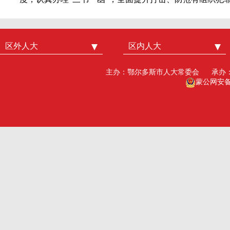
区外人大
中国人大
区内人大
内蒙古人大
北京市人大
呼和浩特市人大
主办：鄂尔多斯市人大常委会
承办
广州市人大
包头人大
蒙公网安备15
深圳市人大
乌海人大
杭州市人大
赤峰人大
洛阳市人大
呼伦贝尔人大
巴彦淖尔市人大
乌兰察布市人大
兴安盟人大工委