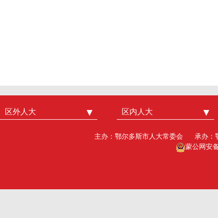
区外人大
中国人大
区内人大
内蒙古人大
北京市人大
呼和浩特市人大
主办：鄂尔多斯市人大常委会
承办：
广州市人大
包头人大
蒙公网安备15
深圳市人大
乌海人大
杭州市人大
赤峰人大
洛阳市人大
呼伦贝尔人大
巴彦淖尔市人大
乌兰察布市人大
兴安盟人大工委