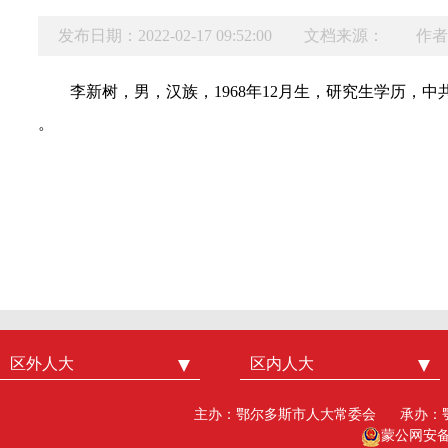
发布日期：2022-02-17 09:52:00
文档来源：
作者
李新树，男，汉族，1968年12月生，研究生学历，中
。
区外人大
中国人大
区内人大
内蒙古人大
北京市人大
呼和浩特市人大
主办：鄂尔多斯市人大常委会
承办：
广州市人大
包头人大
蒙公网安备15
深圳市人大
乌海人大