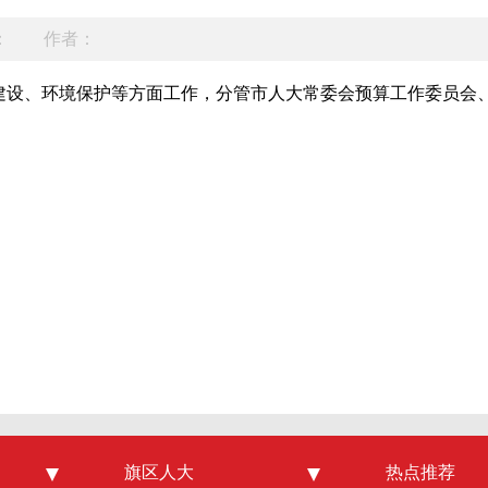
：
作者：
建设、环境保护等方面工作，分管市人大常委会预算工作委员会
旗区人大
东胜区
热点推荐
人民网