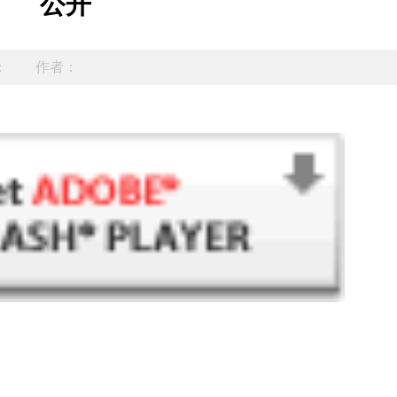
公开
：
作者：