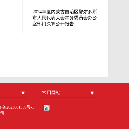
2024年度内蒙古自治区鄂尔多斯
市人民代表大会常务委员会办公
室部门决算公开报告
常用网站
鄂尔多斯在线
鄂尔多斯党建网
P备2023001359号-1
内蒙古网络学院
公司
内蒙古人事考试信息网