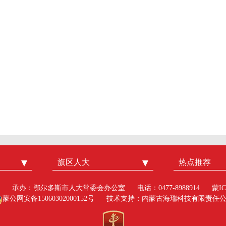
旗区人大
东胜区
热点推荐
人民网
准格尔旗
中国新闻
承办：鄂尔多斯市人大常委会办公室
电话：0477-8988914
蒙IC
伊金霍洛旗
中国日报
蒙公网安备15060302000152号
技术支持：内蒙古海瑞科技有限责任
鄂托克旗
新浪
鄂托克前旗
搜狐