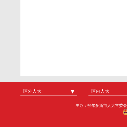
区外人大
中国人大
区内人大
内蒙古人大
北京市人大
呼和浩特市人大
主办：鄂尔多斯市人大常委会
广州市人大
包头人大
深圳市人大
乌海人大
杭州市人大
赤峰人大