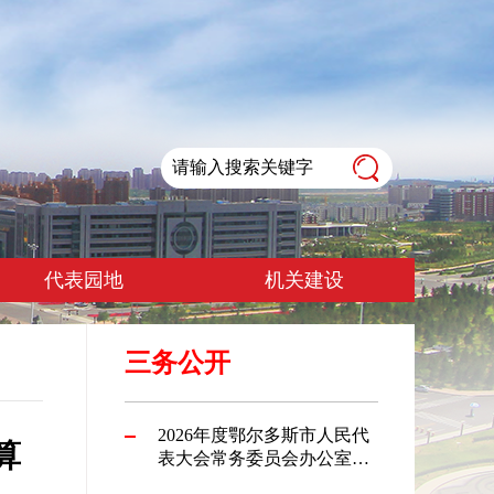
代表园地
机关建设
三务公开
2026年度鄂尔多斯市人民代
算
表大会常务委员会办公室本
级预算公开