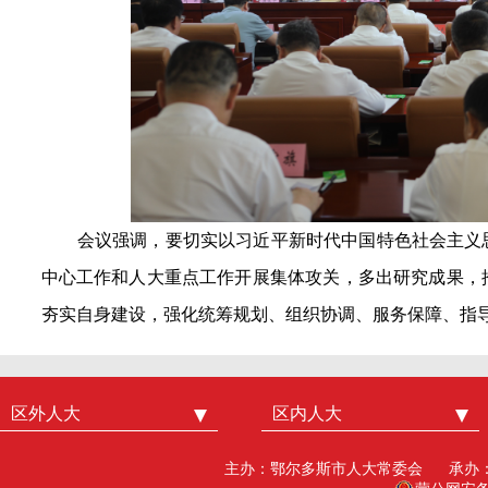
会议强调，要切实以习近平新时代中国特色社会主义
中心工作和人大重点工作开展集体攻关，多出研究成果，
夯实自身建设，强化统筹规划、组织协调、服务保障、指
区外人大
中国人大
区内人大
内蒙古人大
北京市人大
呼和浩特市人大
主办：鄂尔多斯市人大常委会
承办
广州市人大
包头人大