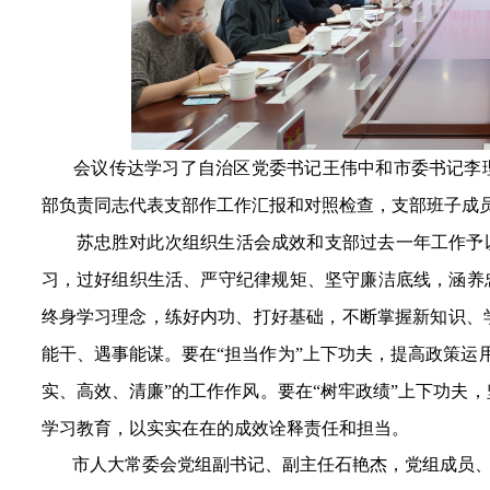
会议传达学习了自治区党委书记王伟中和市委书记李理
部负责同志代表支
部
作
工作汇报和
对照检查，支
部班子
成
苏忠胜对此次组织生活会成效和支部过去一年工作予
习
，过好组织生活、
严守纪律规矩
、坚守廉洁底线，涵养
终身学习理念，
练好内功、打好基础，不断掌握新知识、
能干、遇事能谋。要在“担当作为”上下功夫，提高政策运
实
、高效、清廉”的工作作风。要在“树牢政绩”上下功夫
学习教育，以实实在在的成效诠释责任和担当。
市人大常委会党组副书记、副主任石艳杰，
党组成员