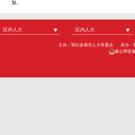
加。
区外人大
中国人大
区内人大
内蒙古人大
北京市人大
呼和浩特市人大
主办：鄂尔多斯市人大常委会
承办：
广州市人大
包头人大
蒙公网安备15
深圳市人大
乌海人大
杭州市人大
赤峰人大
洛阳市人大
呼伦贝尔人大
巴彦淖尔市人大
乌兰察布市人大
兴安盟人大工委