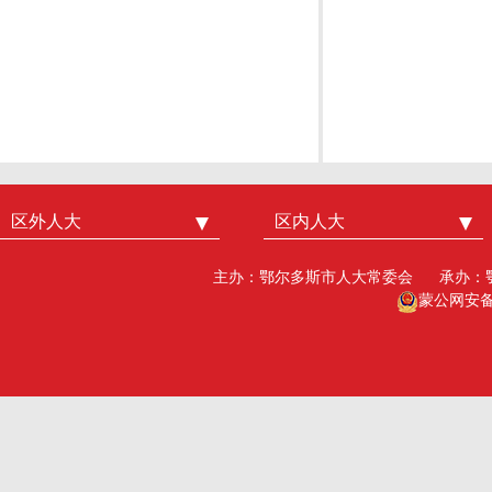
区外人大
中国人大
区内人大
内蒙古人大
北京市人大
呼和浩特市人大
主办：鄂尔多斯市人大常委会
承办：
广州市人大
包头人大
蒙公网安备15
深圳市人大
乌海人大
杭州市人大
赤峰人大
洛阳市人大
呼伦贝尔人大
巴彦淖尔市人大
乌兰察布市人大
兴安盟人大工委