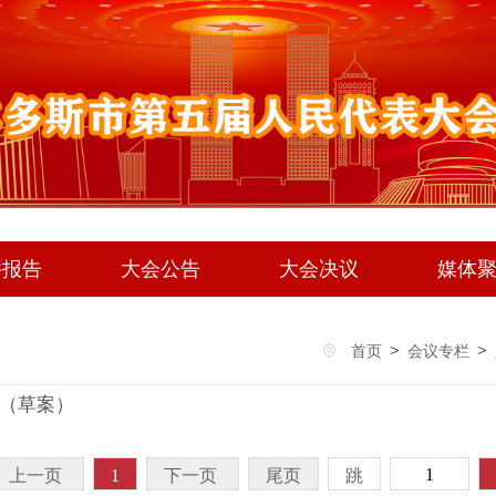
件报告
大会公告
大会决议
媒体
>
>
首页
会议专栏
（草案）
上一页
1
下一页
尾页
跳