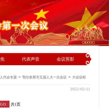
聚焦
代表声音
会议剪影
>
>
人代会专题
鄂尔多斯市
五届人大一次会议
大会议程
2022-02-11
共1页