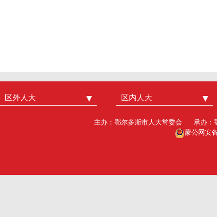
区外人大
中国人大
区内人大
内蒙古人大
北京市人大
呼和浩特市人大
主办：鄂尔多斯市人大常委会
承办：
广州市人大
包头人大
蒙公网安备15
深圳市人大
乌海人大
杭州市人大
赤峰人大
洛阳市人大
呼伦贝尔人大
巴彦淖尔市人大
乌兰察布市人大
兴安盟人大工委