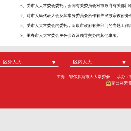
6
、受市人大常委会委托，会同有关委员会对市政府有关部门
7
、对市人民代表大会及其常务委员会所作有关民族宗教侨务
8
、受市人大常委会的委托，听取市政府有关部门的专题工作
9
、承办市人大常委会主任会议及领导交办的其他事项。
区外人大
中国人大
区内人大
内蒙古人大
北京市人大
呼和浩特市人大
主办：鄂尔多斯市人大常委会
承办：
广州市人大
包头人大
蒙公网安备15
深圳市人大
乌海人大
杭州市人大
赤峰人大
洛阳市人大
呼伦贝尔人大
巴彦淖尔市人大
乌兰察布市人大
兴安盟人大工委