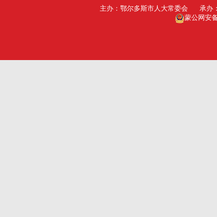
主办：鄂尔多斯市人大常委会
承办
广州市人大
包头人大
蒙公网安备15
深圳市人大
乌海人大
杭州市人大
赤峰人大
洛阳市人大
呼伦贝尔人大
巴彦淖尔市人大
乌兰察布市人大
兴安盟人大工委