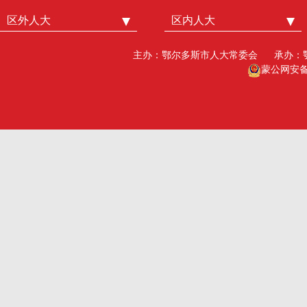
区外人大
中国人大
区内人大
内蒙古人大
北京市人大
呼和浩特市人大
主办：鄂尔多斯市人大常委会
承办：
广州市人大
包头人大
蒙公网安备15
深圳市人大
乌海人大
杭州市人大
赤峰人大
洛阳市人大
呼伦贝尔人大
巴彦淖尔市人大
乌兰察布市人大
兴安盟人大工委