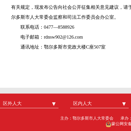
有关规定，现发布公告向社会公开征集相关意见建议，请于2
尔多斯市人大常委会监察和司法工作委员会办公室。
联系电话：0477—8588926
电子邮箱：
rdnsw902@126.com
通讯地址：鄂尔多斯市党政大楼C座507室
区外人大
中国人大
区内人大
内蒙古人大
北京市人大
呼和浩特市人大
主办：鄂尔多斯市人大常委会
承办
广州市人大
包头人大
蒙公网安备15
深圳市人大
乌海人大