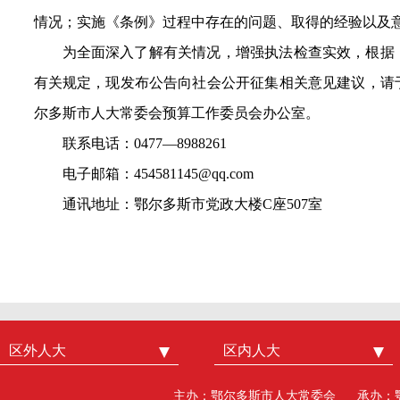
情况
；
实施《条例》过程中存在的问题、取得的经验以及
为全面深入了解有关情况，增强执法检查实效，根据
有关规定，现发布公告向社会公开征集相关意见建议，请于
尔多斯市人大常委会
预算
工作委员会办公室。
联系电话：0477—8
9
88
261
电子邮箱：
454581145
@
qq
.com
通讯地址：鄂尔多斯市党政大楼C座507室
区外人大
中国人大
区内人大
内蒙古人大
北京市人大
呼和浩特市人大
主办：鄂尔多斯市人大常委会
承办：
广州市人大
包头人大