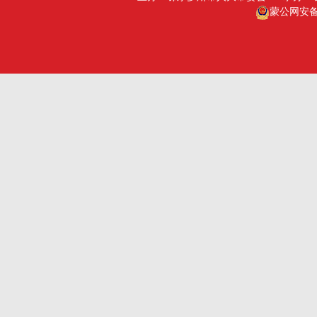
蒙公网安备15
深圳市人大
乌海人大
杭州市人大
赤峰人大
洛阳市人大
呼伦贝尔人大
巴彦淖尔市人大
乌兰察布市人大
兴安盟人大工委