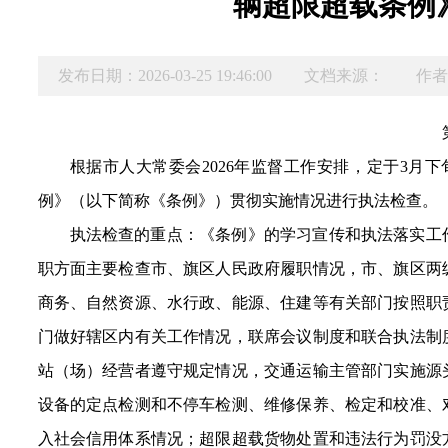
辆超限超载条例
发布日期：2026-03-25 19:46:00
文档来源：
作者
根据市人大常委会202
6
年监督工作安排，定于
3
月下
例》（以下简称《条例》）贯彻实施情况进行执法检查。
执法检查的重点：《条例》的学习宣传和执法落实工
职方面主要检查市、旗区人民政府履职情况
，
市、旗区两
商务、自然资源、水行政、能源、住建等有关部门按照职
门做好辖区内有关工作情况
，
联席会议制度和联合执法制
站（场）经营者遵守规定情况
，
交通运输主管部门实施源
设备的定点检测和不停车检测、维修保养、检定和校准、
入社会信用体系情况
；
超限超载货物处置和违法行为罚没