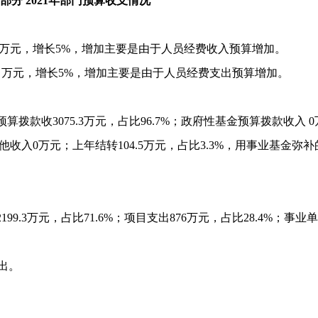
部分
2021
年部门预算收支情况
万元，增长
5%
，增加主要是由于
人员经费收入预算增加
。
5
万元，增长
5%
，增加主要是由于
人员经费支出预算增加
。
预算拨款收
3075.3
万元，占比
96.7%
；政府性基金预算拨款收入
0
他收入
0
万元；上年结转
104.5
万元，占比
3.3%
，用事业基金弥补
2199.3
万元，占比
71.6%
；项目支出
876
万元，占比
28.4%
；事业单
出。