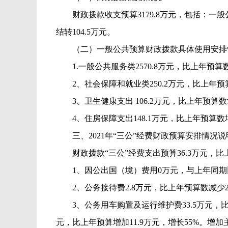
财政拨款收支预算
3179.8
万元，包括：一般
结转
104.5
万元。
（二）一般公共预算财政拨款具体使用安排
1.
一般公共服务类
2570.8
万元，比上年预算
2
、社会保障和就业类
250.2
万元，比上年预
3
、卫生健康支出
106.2
万元，比上年预算数
4
、住房保障支出
148.1
万元，比上年预算数
三、
2021
年“三公”经费财政预算安排情况
说
财政拨款“三公”经费支出预算
36.3
万元，比
1
、因公出国（境）费用
0
万元，与上年同期
2
、公务接待费
2.8
万元，比上年预算数减少
3
、公务用车购置及运行维护费
33.5
万元，
元，比上年预算增加
11.9
万元，增长
55%
。增加