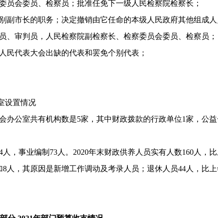
委员会委员、检察员；批准任免下一级人民检察院检察长；
别副市长的职务；决定撤销由它任命的本级人民政府其他组成人
员、审判员，人民检察院副检察长、检察委员会委员、检察员；
人民代表大会出缺的代表和罢免个别代表；
室
设置情况
会办公室
共有机构数是
5
家，其中财政拨款的行政单位
1
家，公益
4
人，事业编制
73
人。
2020
年末财政供养人员实有人数
160
人，比
加
8
人，其原因是新增工作调动及考录人员；退休人员
44
人，比上