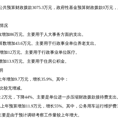
公共预算财政拨款
3075.3
万元，政府性基金预算财政拨款
0
万元，
情况
数增加
86
万元。主要用于人大事务方面的支出。
算数增加
43.6
万元。主要用于行政事业单位养老支出。
增加
12
万元。主要用于行政事业单位医疗。
增加
13.9
万元。主要用于住房公积金。
明
上年增加
9.7
万元，增长
35.9%
。其中：
比较无增减。
2.2
万元，下降
44%
。主要是单位进一步压缩财政拨款接待费支出
比上年预算增加
11.9
万元，增长
55%
。其中，公务用车运行维护费
主要是由于预计调研考察工作量较上年增大。