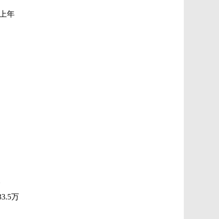
上年
。
33.5
万